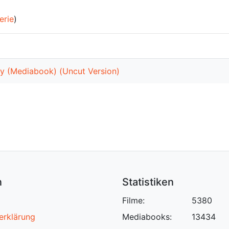
erie
)
ogy (Mediabook) (Uncut Version)
n
Statistiken
Filme:
5380
erklärung
Mediabooks:
13434