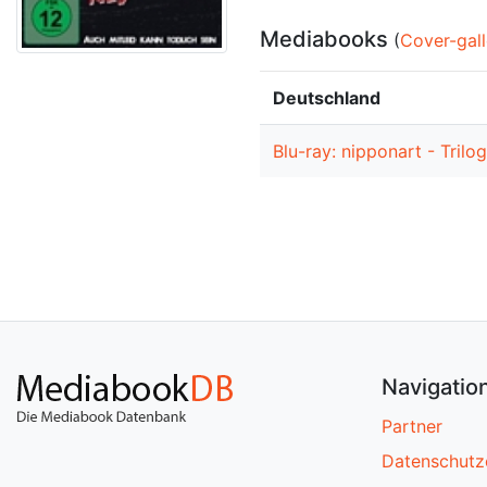
Mediabooks
(
Cover-gall
Deutschland
Blu-ray: nipponart - Tril
Navigatio
Partner
Datenschutz