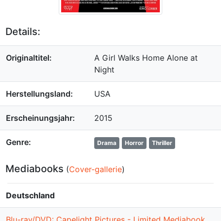
Details:
Originaltitel:
A Girl Walks Home Alone at
Night
Herstellungsland:
USA
Erscheinungsjahr:
2015
Genre:
Drama
Horror
Thriller
Mediabooks
(
Cover-gallerie
)
Deutschland
Blu-ray/DVD: Capelight Pictures - Limited Mediabook