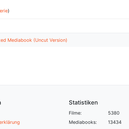
erie
)
mited Mediabook (Uncut Version)
n
Statistiken
Filme:
5380
erklärung
Mediabooks:
13434