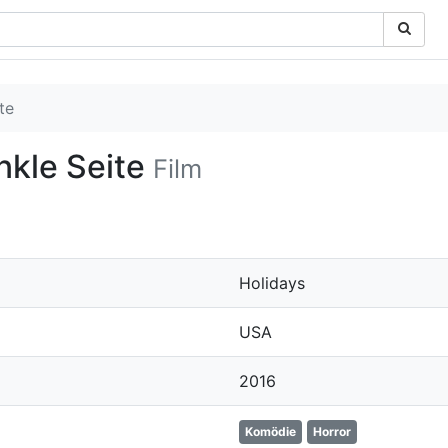
te
nkle Seite
Film
Holidays
USA
2016
Komödie
Horror