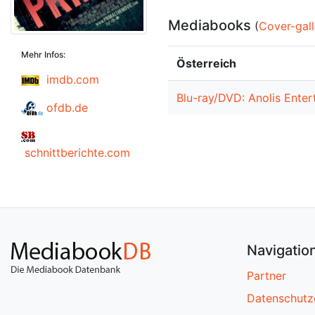
Mediabooks
(
Cover-gall
Mehr Infos:
Österreich
imdb.com
Blu-ray/DVD: Anolis Ente
ofdb.de
schnittberichte.com
Navigatio
Partner
Datenschutz