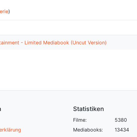
erie
)
rtainment - Limited Mediabook (Uncut Version)
n
Statistiken
Filme:
5380
erklärung
Mediabooks:
13434