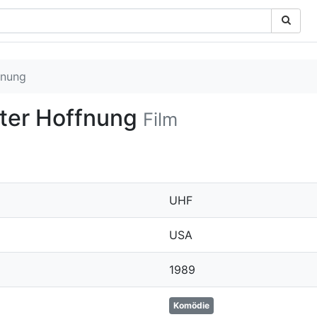
fnung
kter Hoffnung
Film
UHF
USA
1989
Komödie