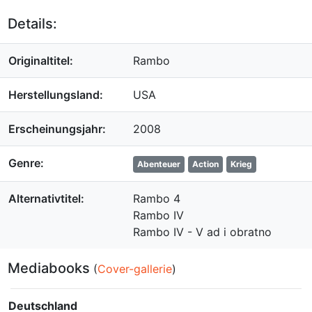
Details:
Originaltitel:
Rambo
Herstellungsland:
USA
Erscheinungsjahr:
2008
Genre:
Abenteuer
Action
Krieg
Alternativtitel:
Rambo 4
Rambo IV
Rambo IV - V ad i obratno
Mediabooks
(
Cover-gallerie
)
Deutschland