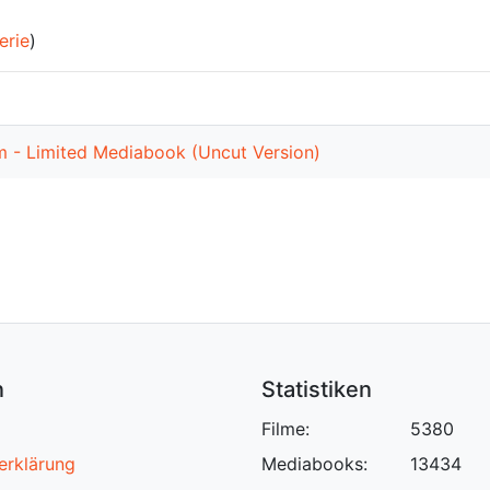
erie
)
lm - Limited Mediabook (Uncut Version)
n
Statistiken
Filme:
5380
erklärung
Mediabooks:
13434