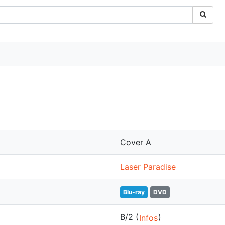
Cover A
Laser Paradise
Blu-ray
DVD
B/2 (
)
Infos